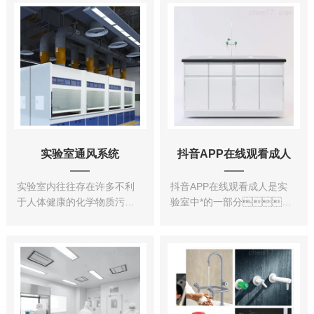
识作为技术基础。无
是指公司受业主委
论是新建、扩
托，按照合同约定对
建、或是改建项
工程建设项目的设
目，都不单纯是选购合
计、采购、施
理的仪器设备与实验家
工、试运行等实行
具。实验室的总体规
全过程或若干阶段的...
划设计包括实验室合...
实验室通风系统
抖音APP在线观看成人
实验室内往往存在许多不利
抖音APP在线观看成人是实
于人体健康的化学物质污染
验室中*的一部分，
源，特别是有害气
市场上常见的是钢木结构的
体，将其排除非常重
和全钢结构的。整
要。但与此同
个柜体都采用1.0毫米冷轧钢
时，能源往往会被
板静电喷涂防腐处
大量的消耗，因而实
理，采用12.7毫米实
验室通风系统控制的要求渐
芯理化板，表面耐酸
高，从早期
碱、抗腐