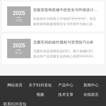
1、​​安装要点确...
实验室装饰装修中的安全与环保设计要点
2025
实验室作为特殊工作场所，其实
7-21
验室装饰装修需将安全与环保作为核心设计
原则。科学合理的装修方案能有效预防
事故风险，降低环...
无菌车间的操作规程与管理技巧分析
2025
无菌车间是保障药品、医疗器械、
6-17
食品等产品质量安全的核心场景，
其操作规程的严谨性与管理技巧的成熟
度，直接决定着生产环境...
网站首页
关于91抖音短
产品中心
新闻中心
视频
技术文章
在线留言
联系91抖音短