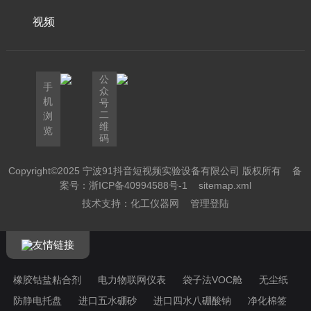
视频
公
手
众
机
号
二
浏
维
览
码
Copyright©2025 宁波91抖音短视频实验设备有限公司 版权所有
备
案号：浙ICP备40994588号-1
sitemap.xml
技术支持：
化工仪器网
管理登陆
友情链接
橡胶钴盐粘合剂
电力物联网仪表
袋子法VOC舱
无尘纸
防静电托盘
进口五水硼砂
进口四水八硼酸钠
净化棉签