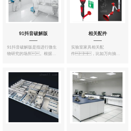
CV（定风量)，2-
蚀、耐高
State（双稳态...
温、抗划伤等特
点。放置在实验...
91抖音破解版
相关配件
91抖音破解版是指进行微生
实验室家具相关配
物研究的场所。根据实
件，比如万向抽气
验室的安全要求和使用要
罩的使用，在生
求，要不同于一般的
物、化学实验室
实验室工程或净化工
中，经常与毒性很
程。主要应用于微生
强、有腐蚀
物学、生物医
性、易燃烧和具有爆
学、生物化
炸性的化学药品直接接
学、动物实验、
触，常常使用易碎的玻
基因重组以及生物制品等研
璃和瓷质器皿以及在煤
究使用的实验室统称生...
气、水、
电等高温电热设备的环境下
进行...