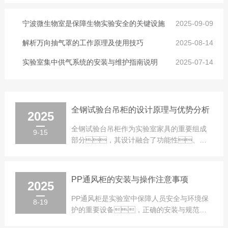
技术基础。无论是新建、扩建、或是改建项
目，都不单纯是选购合理的仪器设备与实验家
具。实...
宁波微生物室是保障生物实验安全的关键设施
2025-09-09
解析万向抽气罩的工作原理及使用技巧
2025-08-14
实验室集中供气系统的安装与维护指南说明
2025-07-14
全钢试验台吊柜的设计原理与优势分析
2025
全钢试验台吊柜作为实验室家具的重要组成
9-15
部分，其设计融合了功能性、安
全性和空间利用效率等多重考量，为
实验室工作提供重要...
PP通风柜的安装与操作注意事项
2025
PP通风柜是实验室中保障人员安全与环境保
8-19
护的重要设备，正确的安装与规范的
操作对其性能发挥至关重要。