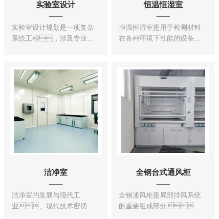
实验室设计
恒温恒湿室
实验室设计规划是一项复杂
恒温恒湿室是用于检测材料
系统工程，涉及专业众
在各种环境下性能的设备及
多，更需要同时精通实
试验各种材料耐
验室使用知识和建筑知识作
热、耐寒、
为技术基础。无论
耐干、耐湿性
是新建、扩
能；是电
建、或是改建项
子、电器、通
目，都不单纯是选购
讯、仪表、
合理的仪器设备与实验家
车辆、塑胶制
具。实验室的总体规
品、金
划设计包括实验...
属、食
品、化学、建
材、医疗、
航天、科研等领域
洁净室
全钢台式通风柜
的检测设备，用于测
试和确...
洁净室的发展与现代工
全钢通风柜是局部排风系统
业、现代技术密切联
的重要组成部分。
系在一起。由于精
它的效能对整个排风系统的