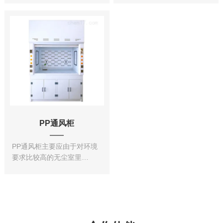
密机械工业（如陀螺
技术经济性能具有十分重要
仪、微型轴承等加
的影响。设计完善的
工）、半导体工业
局部排风罩可用较小的风量
（如大规模集成电路生产）
获得良好的控制效
等对环境的要求，
果，并且保证工作区
促进了技术的发展。
的有害物质浓度符合国家卫
目前在精密机械、
生标准的规定...
半导体、宇
航、原子能等...
PP通风柜
PP通风柜主要应由于对环境
要求比较高的无尘室里
面，因为PP材质有优良
的耐酸性能，与全
钢通风柜相比，优异
的耐酸碱性能可以从事更高
强度的酸碱实验。